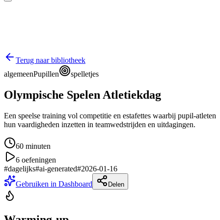
Terug naar bibliotheek
algemeen
Pupillen
spelletjes
Olympische Spelen Atletiekdag
Een speelse training vol competitie en estafettes waarbij pupil-atleten
hun vaardigheden inzetten in teamwedstrijden en uitdagingen.
60
minuten
6
oefeningen
#
dagelijks
#
ai-generated
#
2026-01-16
Gebruiken in Dashboard
Delen
Warming-up