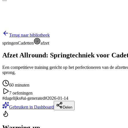
Terug naar bibliotheek
springen
Cadetten
afzet
Afzet Allround: Springtechniek voor Cade
Een competitieve training gericht op het perfectioneren van de afzette
sprong.
60
minuten
7
oefeningen
#
dagelijks
#
ai-generated
#
2026-01-14
Gebruiken in Dashboard
Delen
Warming-up