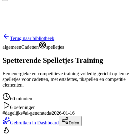
Terug naar bibliotheek
algemeen
Cadetten
spelletjes
Spetterende Spelletjes Training
Een energieke en competitieve training volledig gericht op leuke
spelletjes voor cadetten, met estafettes, tikspellen en competitie-
elementen.
60
minuten
6
oefeningen
#
dagelijks
#
ai-generated
#
2026-01-16
Gebruiken in Dashboard
Delen