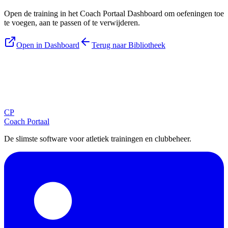
Open de training in het Coach Portaal Dashboard om oefeningen toe
te voegen, aan te passen of te verwijderen.
Open in Dashboard
Terug naar Bibliotheek
Blijf op de hoogte
Ontvang tips, updates en nieuws rechtstreeks in je inbox.
CP
Aanmelden
Coach Portaal
De slimste software voor atletiek trainingen en clubbeheer.