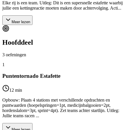
Elke rij is een team. Uitleg: Dit is een supersnelle estafette waarbij
jullie een kettingreactie moeten maken door achtervolging. Acti...
Meer lezen
Hoofddeel
3
oefeningen
1
Puntentornado Estafette
12
min
Opbouw: Plaats 4 stations met verschillende opdrachten en
puntwaarden (hoepelspringen=1pt, medicijnbalgooien=2pt,
hordenslalom=3pt, sprint=4pt). Zet teams achter startlijn. Uitleg:
Jullie teams racen ...
Meer lezen