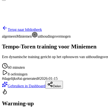
Terug naar bibliotheek
algemeen
Miniemen
uithoudingsvermogen
Tempo-Toren training voor Miniemen
Een dynamische training gericht op het opbouwen van uithoudingsve
60
minuten
8
oefeningen
#
dagelijks
#
ai-generated
#
2026-01-15
Gebruiken in Dashboard
Delen
Warming-up