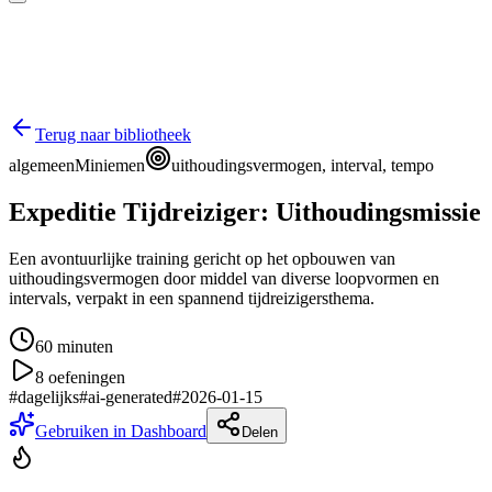
Terug naar bibliotheek
algemeen
Miniemen
uithoudingsvermogen, interval, tempo
Expeditie Tijdreiziger: Uithoudingsmissie
Een avontuurlijke training gericht op het opbouwen van
uithoudingsvermogen door middel van diverse loopvormen en
intervals, verpakt in een spannend tijdreizigersthema.
60
minuten
8
oefeningen
#
dagelijks
#
ai-generated
#
2026-01-15
Gebruiken in Dashboard
Delen