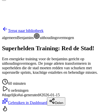
Terug naar bibliotheek
algemeen
Benjamins
uithoudingsvermogen
Superhelden Training: Red de Stad!
Een energieke training voor de benjamins gericht op
uithoudingsvermogen. De jonge atleten transformeren in
superhelden die de stad moeten redden van schurken met
supersnelle sprints, krachtige estafettes en behendige missies.
60
minuten
6
oefeningen
#
dagelijks
#
ai-generated
#
2026-01-15
Gebruiken in Dashboard
Delen