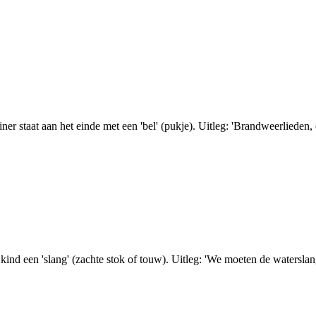
r staat aan het einde met een 'bel' (pukje). Uitleg: 'Brandweerlieden, er
nd een 'slang' (zachte stok of touw). Uitleg: 'We moeten de waterslang