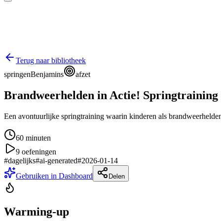
Terug naar bibliotheek
springen
Benjamins
afzet
Brandweerhelden in Actie! Springtraining
Een avontuurlijke springtraining waarin kinderen als brandweerhelden
60
minuten
9
oefeningen
#
dagelijks
#
ai-generated
#
2026-01-14
Gebruiken in Dashboard
Delen
Warming-up