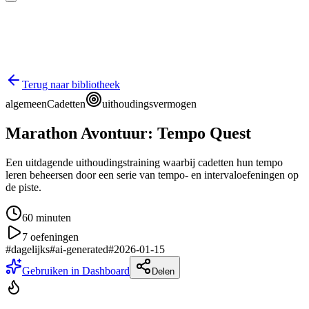
Terug naar bibliotheek
algemeen
Cadetten
uithoudingsvermogen
Marathon Avontuur: Tempo Quest
Een uitdagende uithoudingstraining waarbij cadetten hun tempo
leren beheersen door een serie van tempo- en intervaloefeningen op
de piste.
60
minuten
7
oefeningen
#
dagelijks
#
ai-generated
#
2026-01-15
Gebruiken in Dashboard
Delen