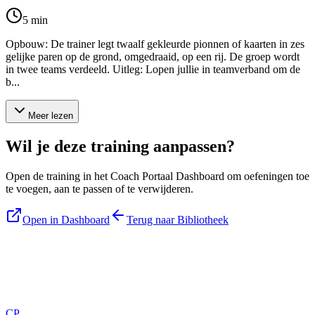
5
min
Opbouw: De trainer legt twaalf gekleurde pionnen of kaarten in zes
gelijke paren op de grond, omgedraaid, op een rij. De groep wordt
in twee teams verdeeld. Uitleg: Lopen jullie in teamverband om de
b...
Meer lezen
Wil je deze training aanpassen?
Open de training in het Coach Portaal Dashboard om oefeningen toe
te voegen, aan te passen of te verwijderen.
Open in Dashboard
Terug naar Bibliotheek
Blijf op de hoogte
Ontvang tips, updates en nieuws rechtstreeks in je inbox.
CP
Aanmelden