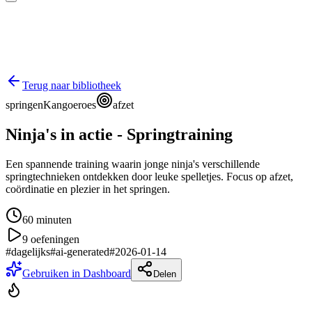
Terug naar bibliotheek
springen
Kangoeroes
afzet
Ninja's in actie - Springtraining
Een spannende training waarin jonge ninja's verschillende
springtechnieken ontdekken door leuke spelletjes. Focus op afzet,
coördinatie en plezier in het springen.
60
minuten
9
oefeningen
#
dagelijks
#
ai-generated
#
2026-01-14
Gebruiken in Dashboard
Delen