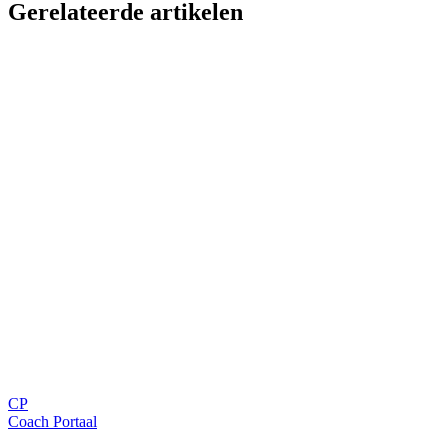
Gerelateerde artikelen
Trainingstips
6 min
Piste wit? Training gaat door! 5 Uitdagende Sneeuwspelen voor
Atleten
Coaching
5 min
Houd op met papierwerk - Win 10+ uur per week terug
Beleid
8 min
Transformatie van de Jeugdcompetitie 2025-2028
Blijf op de hoogte
Ontvang tips, updates en nieuws rechtstreeks in je inbox.
CP
Aanmelden
Coach Portaal