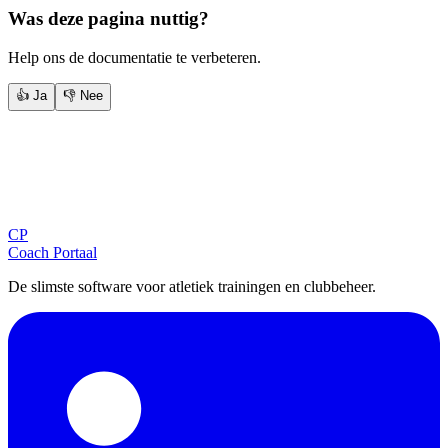
Was deze pagina nuttig?
Help ons de documentatie te verbeteren.
👍 Ja
👎 Nee
Blijf op de hoogte
Ontvang tips, updates en nieuws rechtstreeks in je inbox.
CP
Aanmelden
Coach Portaal
De slimste software voor atletiek trainingen en clubbeheer.