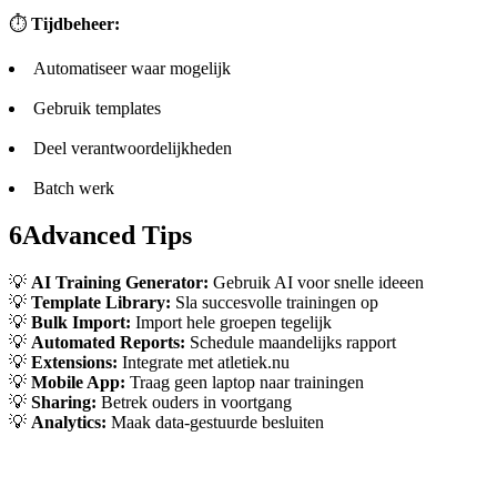
⏱️
Tijdbeheer:
Automatiseer waar mogelijk
Gebruik templates
Deel verantwoordelijkheden
Batch werk
6
Advanced Tips
💡
AI Training Generator:
Gebruik AI voor snelle ideeen
💡
Template Library:
Sla succesvolle trainingen op
💡
Bulk Import:
Import hele groepen tegelijk
💡
Automated Reports:
Schedule maandelijks rapport
💡
Extensions:
Integrate met atletiek.nu
💡
Mobile App:
Traag geen laptop naar trainingen
💡
Sharing:
Betrek ouders in voortgang
💡
Analytics:
Maak data-gestuurde besluiten