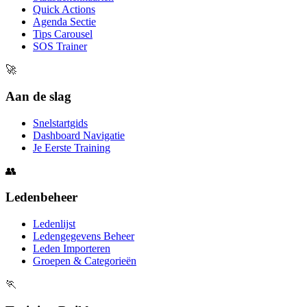
Quick Actions
Agenda Sectie
Tips Carousel
SOS Trainer
🚀
Aan de slag
Snelstartgids
Dashboard Navigatie
Je Eerste Training
👥
Ledenbeheer
Ledenlijst
Ledengegevens Beheer
Leden Importeren
Groepen & Categorieën
🏃