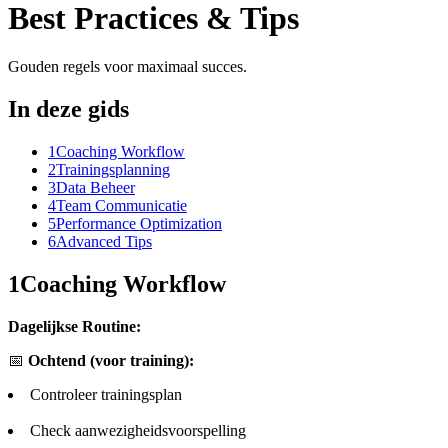
Best Practices & Tips
Gouden regels voor maximaal succes.
In deze gids
1
Coaching Workflow
2
Trainingsplanning
3
Data Beheer
4
Team Communicatie
5
Performance Optimization
6
Advanced Tips
1
Coaching Workflow
Dagelijkse Routine:
📅
Ochtend (voor training):
Controleer trainingsplan
Check aanwezigheidsvoorspelling